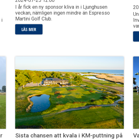
2024-07-25
12:00
I år fick en ny sponsor kliva in i Ljunghusen
20
veckan, nämligen ingen mindre än Espresso
Un
Martini Golf Club.
 i
In
va
LÄS MER
r
Sista chansen att kvala i KM-puttning på
Va