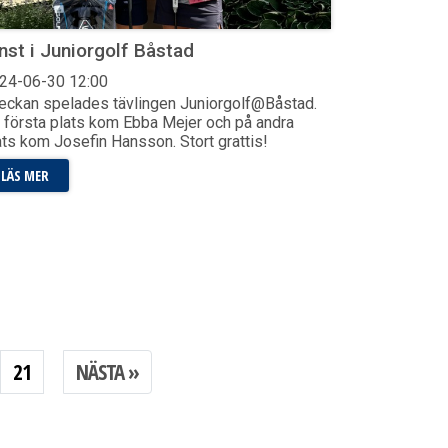
nst i Juniorgolf Båstad
24-06-30
12:00
veckan spelades tävlingen Juniorgolf@Båstad.
 första plats kom Ebba Mejer och på andra
ats kom Josefin Hansson. Stort grattis!
LÄS MER
21
NÄSTA
»