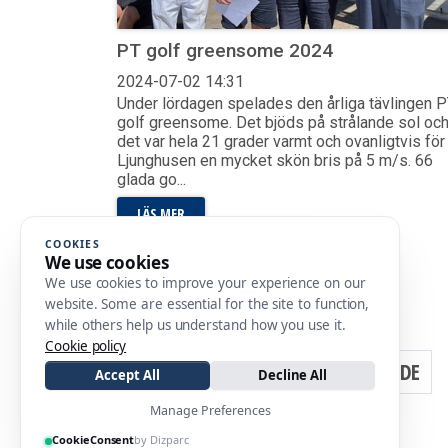
PT golf greensome 2024
2024-07-02
14:31
Under lördagen spelades den årliga tävlingen 
golf greensome. Det bjöds på strålande sol oc
det var hela 21 grader varmt och ovanligtvis för
Ljunghusen en mycket skön bris på 5 m/s. 66
glada go...
LÄS MER
COOKIES
We use cookies
We use cookies to improve your experience on our
website. Some are essential for the site to function,
Visar 73-84 av 252
while others help us understand how you use it.
Cookie policy
«
FÖREGÅENDE
Accept All
Decline All
Manage Preferences
CookieConsent
by Dizparc