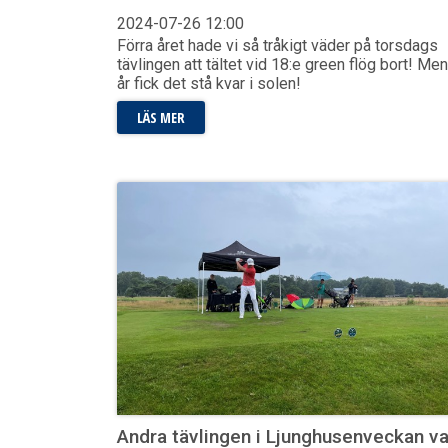
2024-07-26
12:00
Förra året hade vi så tråkigt väder på torsdags
tävlingen att tältet vid 18:e green flög bort! Men
år fick det stå kvar i solen!
LÄS MER
Andra tävlingen i Ljunghusenveckan va