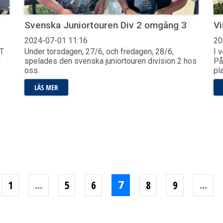
Svenska Juniortouren Div 2 omgång 3
Vi
2024-07-01
11:16
20
PT
Under torsdagen, 27/6, och fredagen, 28/6,
I 
h
spelades den svenska juniortouren division 2 hos
På
oss.
pl
LÄS MER
1
5
6
8
9
(NUVARANDE SIDA)
...
7
...