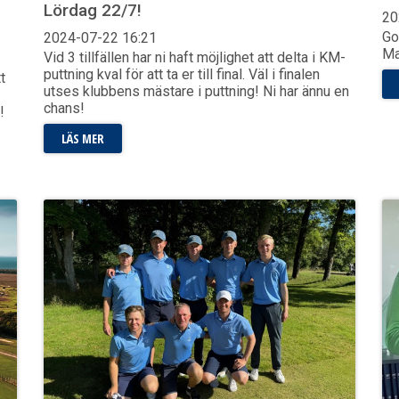
Lördag 22/7!
20
Go
2024-07-22
16:21
Ma
Vid 3 tillfällen har ni haft möjlighet att delta i KM-
puttning kval för att ta er till final. Väl i finalen
t
utses klubbens mästare i puttning! Ni har ännu en
chans!
r!
LÄS MER