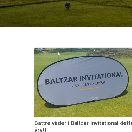
Bättre väder i Baltzar Invitational dett
året!