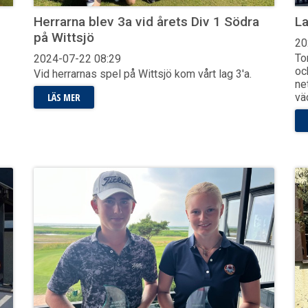
Herrarna blev 3a vid årets Div 1 Södra
La
på Wittsjö
20
To
2024-07-22
08:29
oc
Vid herrarnas spel på Wittsjö kom vårt lag 3'a.
ne
LÄS MER
vä