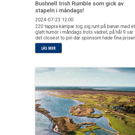
Bushnell Irish Rumble som gick av
stapeln i måndags!
2024-07-23
12:00
220 tappra kämpar tog sig runt på banan med et
glatt humör i måndags trots vädret, på hål 9 var
det closest to pin där sponsorn hade fina prise
LÄS MER