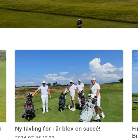
a
Ny tävling för i år blev en succé!
Fi
Bi