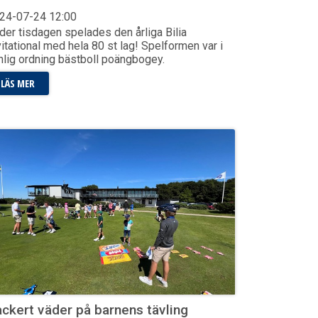
24-07-24
12:00
der tisdagen spelades den årliga Bilia
vitational med hela 80 st lag! Spelformen var i
nlig ordning bästboll poängbogey.
LÄS MER
ckert väder på barnens tävling